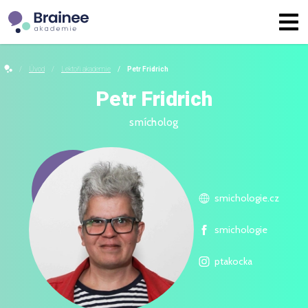
Úvod
Lektoři akademie
Petr Fridrich
Petr Fridrich
smícholog
smichologie.cz
smichologie
ptakocka