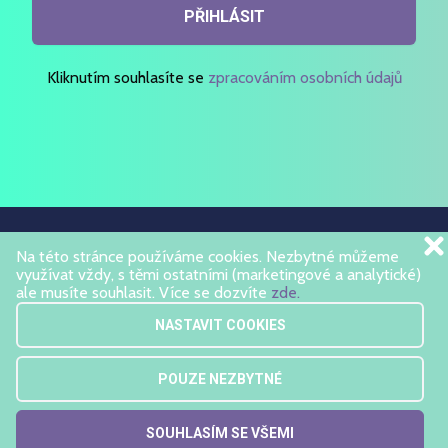
PŘIHLÁSIT
Kliknutím souhlasíte se
zpracováním osobních údajů
Na této stránce používáme cookies. Nezbytné můžeme
využívat vždy, s těmi ostatními (marketingové a analytické)
ale musíte souhlasit. Více se dozvíte
zde.
NASTAVIT COOKIES
Kontaktujte nás
POUZE NEZBYTNÉ
info@brainee.cz
SOUHLASÍM SE VŠEMI
brainee.akademie