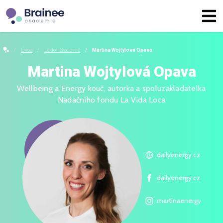
Úvod
Lektoři akademie
Martina Wojtylová Opava
Martina Wojtylová Opava
Wellbeing a Energy kouč, autorka a spoluzakladatelka
Nadačního fondu La Vida Loca
dailyenergy.cz
dailyenergy.cz
martinaenergy