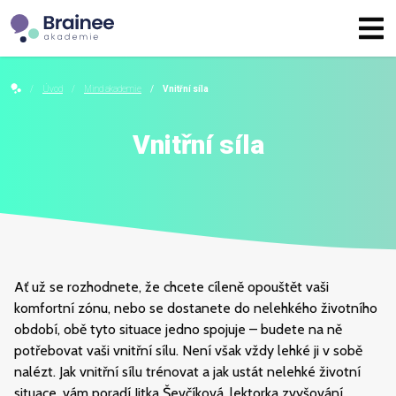
Úvod
Mind akademie
Vnitřní síla
Vnitřní síla
Ať už se rozhodnete, že chcete cíleně opouštět vaši
komfortní zónu, nebo se dostanete do nelehkého životního
období, obě tyto situace jedno spojuje – budete na ně
potřebovat vaši vnitřní sílu. Není však vždy lehké ji v sobě
nalézt. Jak vnitřní sílu trénovat a jak ustát nelehké životní
situace, vám poradí Jitka Ševčíková, lektorka zvyšování