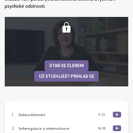
psychické odolnosti.
STAŇ SE ČLENEM
UŽ STUDUJEŠ? PŘIHLAS SE
1
.
5:01
Sebeuvědomění
2
.
16:18
Seberegulace a sebemotivace