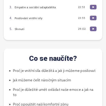
3
.
22:53
Empatie a sociální adaptabilita
4
.
23:55
Posilování vnitřní síly
5
.
29:02
Shrnutí
Co se naučíte?
Proč je vnitřní síla důležitá a jak ji můžeme posilovat
Jak můžeme čelit náročným situacím
Proč je důležité umět ovládat naše emoce a jak na
to
Proč opouštět naši komfortní zónu