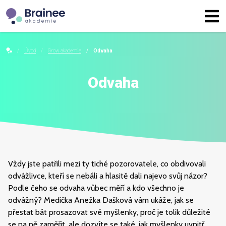
Úvod
Grow akademie
Odvaha
Odvaha
Vždy jste patřili mezi ty tiché pozorovatele, co obdivovali
odvážlivce, kteří se nebáli a hlasitě dali najevo svůj názor?
Podle čeho se odvaha vůbec měří a kdo všechno je
odvážný? Medička Anežka Dašková vám ukáže, jak se
přestat bát prosazovat své myšlenky, proč je tolik důležité
se na ně zaměřit, ale dozvíte se také, jak myšlenky uvnitř