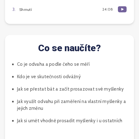
3
.
24:08
Shrnutí
Co se naučíte?
Co je odvaha a podle čeho se měří
Kdo je ve skutečnosti odvážný
Jak se přestat bát a začít prosazovat své myšlenky
Jak využít odvahu při zaměření na vlastní myšlenky a
jejich změnu
Jak si umět vhodně prosadit myšlenky i u ostatních