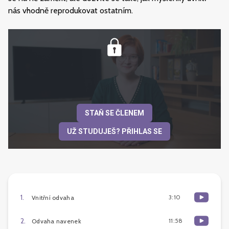
nás vhodně reprodukovat ostatním.
STAŇ SE ČLENEM
UŽ STUDUJEŠ? PŘIHLAS SE
1
.
3:10
Vnitřní odvaha
2
.
11:58
Odvaha navenek