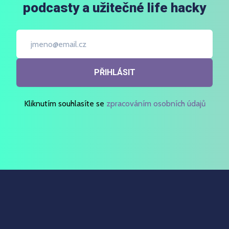
podcasty a užitečné life hacky
PŘIHLÁSIT
Kliknutím souhlasíte se
zpracováním osobních údajů