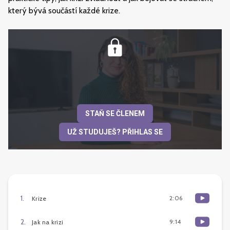
který bývá součástí každé krize.
STAŇ SE ČLENEM
UŽ STUDUJEŠ? PŘIHLAS SE
1
.
2:06
Krize
2
.
9:14
Jak na krizi