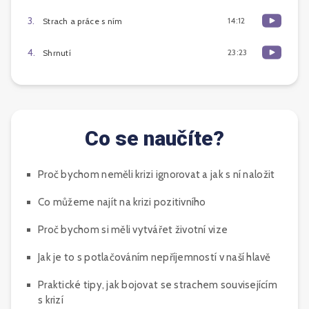
3
.
14:12
Strach a práce s ním
4
.
23:23
Shrnutí
Co se naučíte?
Proč bychom neměli krizi ignorovat a jak s ní naložit
Co můžeme najít na krizi pozitivního
Proč bychom si měli vytvářet životní vize
Jak je to s potlačováním nepříjemností v naší hlavě
Praktické tipy, jak bojovat se strachem souvisejícím
s krizí