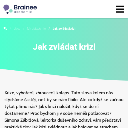
Úvod
Mind akademie
Jak zvládat krizi
Jak zvládat krizi
Krize, vyhoření, zhroucení, kolaps. Tato slova kolem nás
slýcháme častěji, než by se nám líbilo. Ale co když se začnou
týkat přímo nás? Jak s krizí naložit, když se do ní
dostaneme? Proč bychom ji v sobě neměli potlačovat?
Simona Zábržová, lektorka duševního zdraví, vám představí
praktické tipy, jak krizi zvládnout a jak bojovat se strachem,