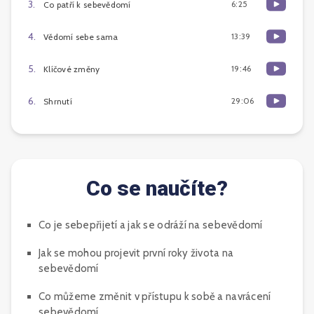
3
.
6:25
Co patří k sebevědomí
4
.
13:39
Vědomí sebe sama
5
.
19:46
Klíčové změny
6
.
29:06
Shrnutí
Co se naučíte?
Co je sebepřijetí a jak se odráží na sebevědomí
Jak se mohou projevit první roky života na
sebevědomí
Co můžeme změnit v přístupu k sobě a navrácení
sebevědomí