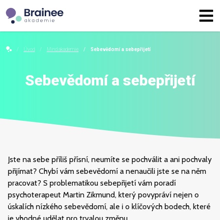
Úvod
Mind akademie
Sebevědomí a sebepřijetí
Sebevědomí a sebepřijetí
Jste na sebe příliš přísní, neumíte se pochválit a ani pochvaly
přijímat? Chybí vám sebevědomí a nenaučili jste se na něm
pracovat? S problematikou sebepřijetí vám poradí
psychoterapeut Martin Zikmund, který povypráví nejen o
úskalích nízkého sebevědomí, ale i o klíčových bodech, které
je vhodné udělat pro trvalou změnu.