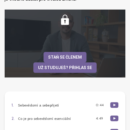
STAŇ SE ČLENEM
UŽ STUDUJEŠ? PŘIHLAS SE
1
.
0:44
Sebevědomí a sebepřijetí
2
.
4:49
Co je pro sebevědomí esenciální