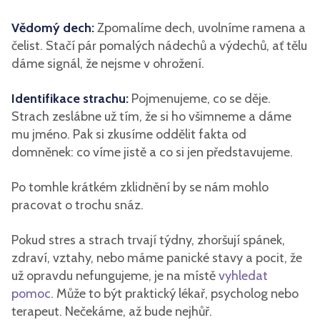
Vědomý dech:
Zpomalíme dech, uvolníme ramena a
čelist. Stačí pár pomalých nádechů a výdechů, ať tělu
dáme signál, že nejsme v ohrožení.
Identifikace strachu:
Pojmenujeme, co se děje.
Strach zeslábne už tím, že si ho všimneme a dáme
mu jméno. Pak si zkusíme oddělit fakta od
domněnek: co víme jistě a co si jen představujeme.
Po tomhle krátkém zklidnění by se nám mohlo
pracovat o trochu snáz.
Pokud stres a strach trvají týdny, zhoršují spánek,
zdraví, vztahy, nebo máme panické stavy a pocit, že
už opravdu nefungujeme, je na místě
vyhledat
pomoc
. Může to být praktický lékař, psycholog nebo
terapeut. Nečekáme, až bude nejhůř.