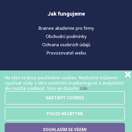
Jak fungujeme
Brainee akademie pro firmy
Obchodní podmínky
Ochrana osobních údajů
Provozovatel webu
Nepřehlédněte
Na této stránce používáme cookies. Nezbytné můžeme
využívat vždy, s těmi ostatními (marketingové a analytické)
ale musíte souhlasit. Více se dozvíte
zde.
Celý program
NASTAVIT COOKIES
Přihláška
O akademii
POUZE NEZBYTNÉ
FAQs
SOUHLASÍM SE VŠEMI