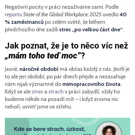
Negativní pocity v práci nezažíváme sami. Podle
reportu
State of the Global Workplace: 2025
uvedlo
40
% zaměstnanců
po celém světě, že během
předchozího dne zažili
stres „po velkou část dne“
.
Jak poznat, že je to něco víc než
„mám toho teď moc”
?
Jasně,
náročné období
má občas každý z nás. Jestli je
to ale jen období, po pár dnech přejde a nezasahuje
nám nijak významně do
mimopracovního života
.
Když se ale
stres
a
strach
v práci zabydlí, vždy ho
budeme někde na pozadí mít – i když zrovna nic
nehoří, uvnitř jsme ve střehu.