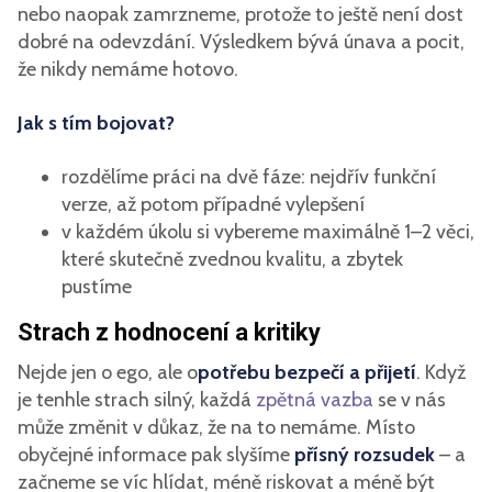
nebo naopak zamrzneme, protože to ještě není dost
dobré na odevzdání. Výsledkem bývá únava a pocit,
že nikdy nemáme hotovo.
Jak s tím bojovat?
rozdělíme práci na dvě fáze: nejdřív funkční
verze, až potom případné vylepšení
v každém úkolu si vybereme maximálně 1–2 věci,
které skutečně zvednou kvalitu, a zbytek
pustíme
Strach z hodnocení a kritiky
Nejde jen o ego, ale o
potřebu bezpečí a přijetí
. Když
je tenhle strach silný, každá
zpětná vazba
se v nás
může změnit v důkaz, že na to nemáme. Místo
obyčejné informace pak slyšíme
přísný rozsudek
– a
začneme se víc hlídat, méně riskovat a méně být