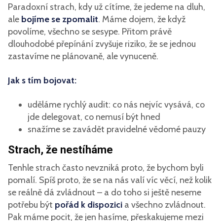
Paradoxní strach, kdy už cítíme, že jedeme na dluh,
ale
bojíme se zpomalit
. Máme dojem, že když
povolíme, všechno se sesype. Přitom právě
dlouhodobé přepínání zvyšuje riziko, že se jednou
zastavíme ne plánovaně, ale vynuceně.
Jak s tím bojovat:
uděláme rychlý audit: co nás nejvíc vysává, co
jde delegovat, co nemusí být hned
snažíme se zavádět pravidelné vědomé pauzy
Strach, že nestíháme
Tenhle strach často nevzniká proto, že bychom byli
pomalí. Spíš proto, že se na nás valí víc věcí, než kolik
se reálně dá zvládnout – a do toho si ještě neseme
potřebu být
pořád k dispozici
a všechno zvládnout.
Pak máme pocit, že jen hasíme, přeskakujeme mezi