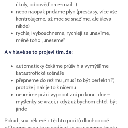
úkoly, odpověď na e-mail…)
nebo naopak přidáme plyn (přesčasy, více vše
kontrolujeme, až moc se snažíme, ale úleva
nikde)
rychleji vybouchneme, rychleji se unavíme,
méně toho „uneseme“
A v hlavě se to projeví tím, že:
automaticky čekáme průšvih a vymýšlíme
katastrofické scénáře
přepneme do režimu „musí to být perfektní“,
protože jinak je to k ničemu
neumíme práci vypnout ani po konci dne –
myšlenky se vrací, i když už bychom chtěli být
jinde
Pokud jsou některé z těchto pocitů dlouhodobě
přítomné, je na čase podívat se pracovnímu životu