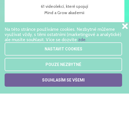
61 videolekcí, které spojují
Mind a Grow akademii
Na této stránce používáme cookies. Nezbytné můžeme
PŘIHLÁSIT
využívat vždy, s těmi ostatními (marketingové a analytické)
ale musíte souhlasit. Více se dozvíte
zde.
NASTAVIT COOKIES
Ceny akademie jsou vč. DPH a přihlásit se lze kdykoliv.
POUZE NEZBYTNÉ
SOUHLASÍM SE VŠEMI
Kontaktujte nás