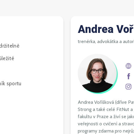
Andrea Voř
trenérka, advokátka a auto
držitelně
ůležité
ík sportu
Andrea Voříšková (dříve Pa
Strong a také celé FitNut 
fakultu v Praze a živí se ja
veřejnosti o cvičení a str
programy zdarma pro nejrůz