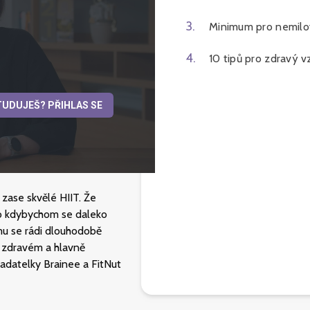
3
.
Minimum pro nemilo
4
.
10 tipů pro zdravý v
TUDUJEŠ? PŘIHLAS SE
 zase skvělé HIIT. Že
 co kdybychom se daleko
emu se rádi dlouhodobě
 zdravém a hlavně
adatelky Brainee a FitNut