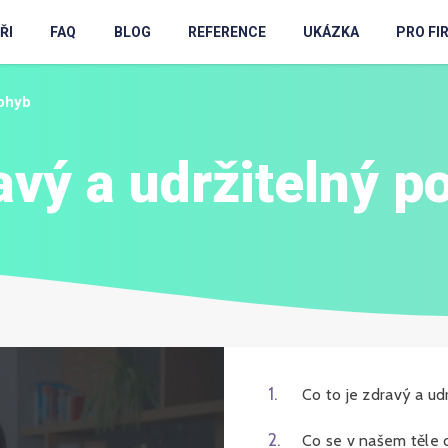
ŘI
FAQ
BLOG
REFERENCE
UKÁZKA
PRO FI
pohyb
avý a udržitelný p
1
.
Co to je zdravý a ud
2
.
Co se v našem těle 