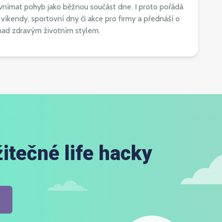
e vnímat pohyb jako běžnou součást dne. I proto pořádá
é víkendy, sportovní dny či akce pro firmy a přednáší o
t nad zdravým životním stylem.
itečné life hacky