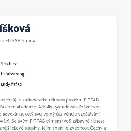
íšková
rka FITFAB Strong
fitfab.cz
fitfabstrong
andy.fitfab
velcová) je zakladatelkou fitness projektu FITFAB
a Brainee akademie. Ačkoliv vystudovala Právnickou
ko advokátka, celý svůj volný čas věnuje vzdělávání
avování. Se svým FITFAB týmem tvoří zábavné fitness
nější cílové skupiny. Jejím snem je zvednout Čechy a