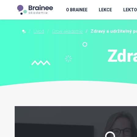
O BRAINEE
LEKCE
LEKTO
Úvod
Grow akademie
Zdravý a udržitelný 
Zdr