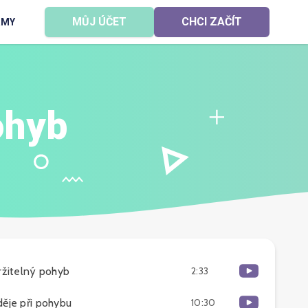
MŮJ ÚČET
CHCI ZAČÍT
RMY
ohyb
ržitelný pohyb
2:33
děje při pohybu
10:30