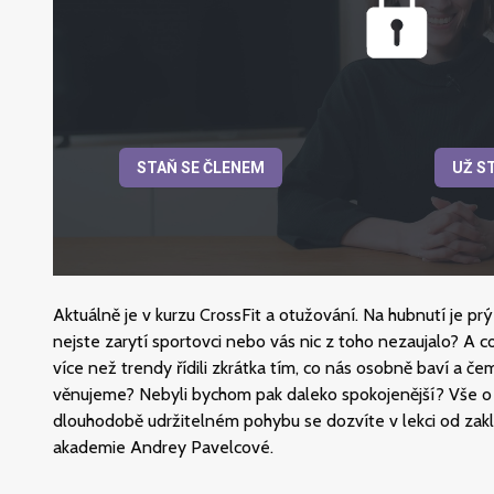
STAŇ SE ČLENEM
UŽ S
Aktuálně je v kurzu CrossFit a otužování. Na hubnutí je prý
nejste zarytí sportovci nebo vás nic z toho nezaujalo? A
více než trendy řídili zkrátka tím, co nás osobně baví a č
věnujeme? Nebyli bychom pak daleko spokojenější? Vše o
dlouhodobě udržitelném pohybu se dozvíte v lekci od zakl
akademie Andrey Pavelcové.