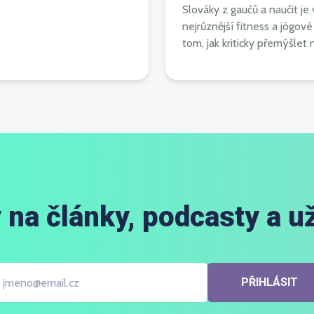
Slováky z gaučů a naučit j
nejrůznější fitness a jógov
tom, jak kriticky přemýšle
 na články, podcasty a už
PŘIHLÁSIT