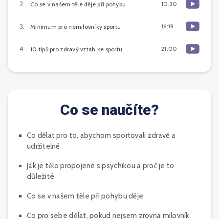
2
.
10:30
Co se v našem těle děje při pohybu
3
.
16:19
Minimum pro nemilovníky sportu
4
.
21:00
10 tipů pro zdravý vztah ke sportu
Co se naučíte?
Co dělat pro to, abychom sportovali zdravě a
udržitelně
Jak je tělo propojené s psychikou a proč je to
důležité
Co se v našem těle při pohybu děje
Co pro sebe dělat, pokud nejsem zrovna milovník