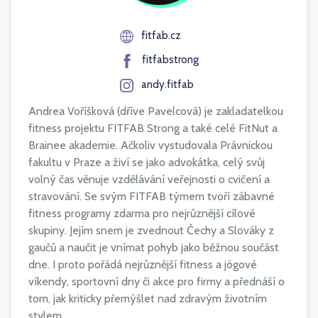
fitfab.cz
fitfabstrong
andy.fitfab
Andrea Voříšková (dříve Pavelcová) je zakladatelkou
fitness projektu FITFAB Strong a také celé FitNut a
Brainee akademie. Ačkoliv vystudovala Právnickou
fakultu v Praze a živí se jako advokátka, celý svůj
volný čas věnuje vzdělávání veřejnosti o cvičení a
stravování. Se svým FITFAB týmem tvoří zábavné
fitness programy zdarma pro nejrůznější cílové
skupiny. Jejím snem je zvednout Čechy a Slováky z
gaučů a naučit je vnímat pohyb jako běžnou součást
dne. I proto pořádá nejrůznější fitness a jógové
víkendy, sportovní dny či akce pro firmy a přednáší o
tom, jak kriticky přemýšlet nad zdravým životním
stylem.