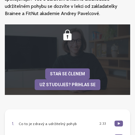
udržitelném pohybu se dozvíte v lekci od zakladatelky
Brainee a FitNut akademie Andrey Pavelcové.
STAŇ SE ČLENEM
UŽ STUDUJEŠ? PŘIHLAS SE
1
.
2:33
Co to je zdravý a udržitelný pohyb