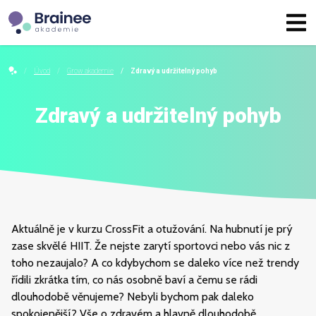
Úvod
Grow akademie
Zdravý a udržitelný pohyb
Zdravý a udržitelný pohyb
Aktuálně je v kurzu CrossFit a otužování. Na hubnutí je prý
zase skvělé HIIT. Že nejste zarytí sportovci nebo vás nic z
toho nezaujalo? A co kdybychom se daleko více než trendy
řídili zkrátka tím, co nás osobně baví a čemu se rádi
dlouhodobě věnujeme? Nebyli bychom pak daleko
spokojenější? Vše o zdravém a hlavně dlouhodobě