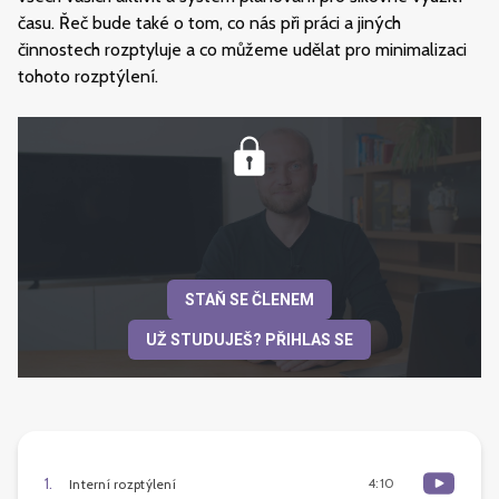
času. Řeč bude také o tom, co nás při práci a jiných
činnostech rozptyluje a co můžeme udělat pro minimalizaci
tohoto rozptýlení.
STAŇ SE ČLENEM
UŽ STUDUJEŠ? PŘIHLAS SE
1
.
4:10
Interní rozptýlení