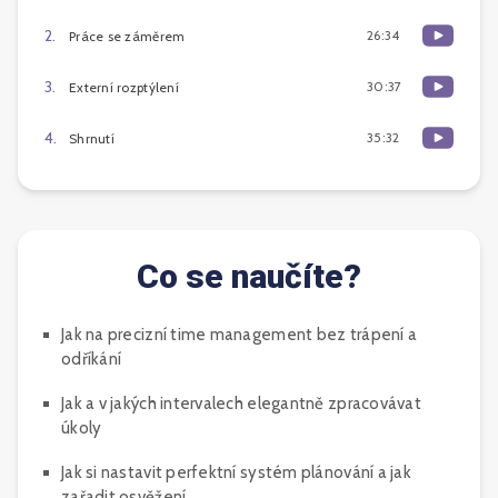
2
.
26:34
Práce se záměrem
3
.
30:37
Externí rozptýlení
4
.
35:32
Shrnutí
Co se naučíte?
Jak na precizní time management bez trápení a
odříkání
Jak a v jakých intervalech elegantně zpracovávat
úkoly
Jak si nastavit perfektní systém plánování a jak
zařadit osvěžení