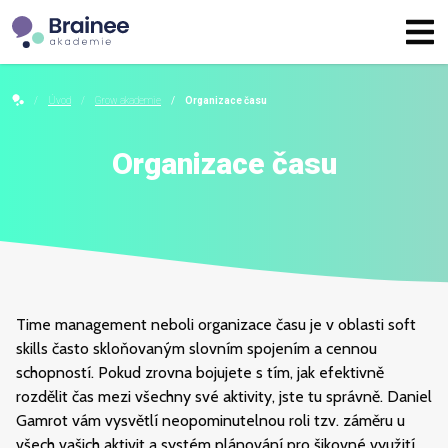
Úvod
Grow akademie
Organizace času
Organizace času
Time management neboli organizace času je v oblasti soft
skills často skloňovaným slovním spojením a cennou
schopností. Pokud zrovna bojujete s tím, jak efektivně
rozdělit čas mezi všechny své aktivity, jste tu správně. Daniel
Gamrot vám vysvětlí neopominutelnou roli tzv. záměru u
všech vašich aktivit a systém plánování pro šikovné využití