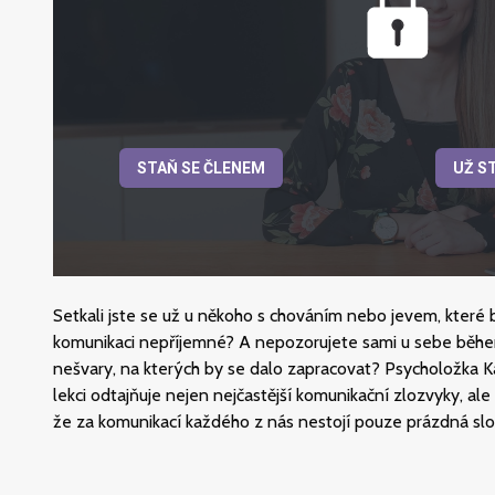
STAŇ SE ČLENEM
UŽ S
Setkali jste se už u někoho s chováním nebo jevem, které 
komunikaci nepříjemné? A nepozorujete sami u sebe běh
nešvary, na kterých by se dalo zapracovat? Psycholožka K
lekci odtajňuje nejen nejčastější komunikační zlozvyky, ale
že za komunikací každého z nás nestojí pouze prázdná slo