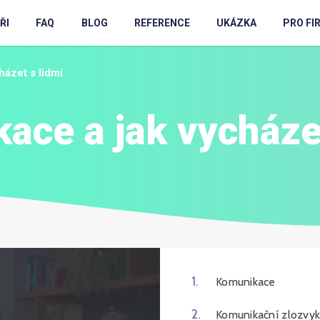
ŘI
FAQ
BLOG
REFERENCE
UKÁZKA
PRO FI
házet s lidmi
ace a jak vycházet
1
.
Komunikace
2
.
Komunikační zlozvy