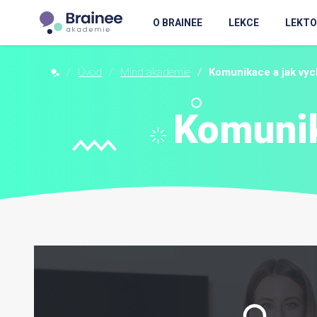
O BRAINEE
LEKCE
LEKTO
Úvod
Mind akademie
Komunikace a jak vyc
Komunik