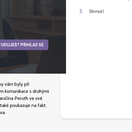
3
.
Shrnutí
TUDUJEŠ? PŘIHLAS SE
by vám byly při
em komunikace s druhými
arolína Peruth ve své
 také poukazuje na fakt,
va.