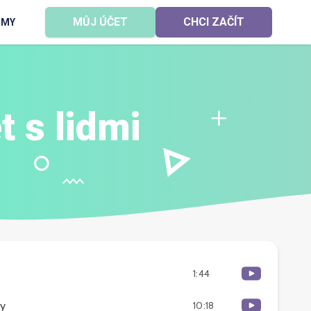
MŮJ ÚČET
CHCI ZAČÍT
RMY
 s lidmi
1:44
ky
10:18