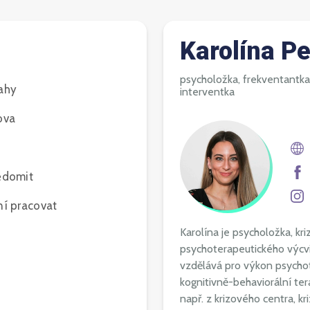
Karolína P
psycholožka, frekventantka
tahy
interventka
ova
vědomit
ní pracovat
Karolína je psycholožka, kr
psychoterapeutického výcvi
vzdělává pro výkon psychote
kognitivně-behaviorální te
např. z krizového centra, kr