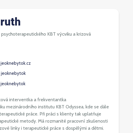
eruth
 psychoterapeutického KBT výcviku a krizová
jeoknebytok.cz
jeoknebytok
jeoknebytok
izová interventka a frekventantka
ku mezinárodního institutu KBT Odyssea, kde se dále
rapeutické práce. Při práci s klienty tak uplatňuje
rapeutické metody. Má rozmanité pracovní zkušenosti
izové linky i terapeutické práce s dospělými a dětmi.