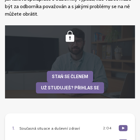
být za odborníka považován a s jakými problémy se na ně
můžete obrátit.
STAŇ SE ČLENEM
UŽ STUDUJEŠ? PŘIHLAS SE
1
.
2:04
Současná situace a duševní zdraví