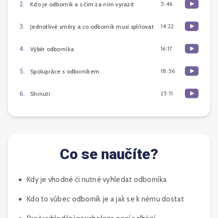
2
.
5:46
Kdo je odborník a s čím za ním vyrazit
3
.
14:22
Jednotlivé směry a co odborník musí splňovat
4
.
16:17
Výběr odborníka
5
.
18:56
Spolupráce s odborníkem
6
.
25:11
Shrnutí
Co se naučíte?
Kdy je vhodné či nutné vyhledat odborníka
Kdo to vůbec odborník je a jak se k němu dostat