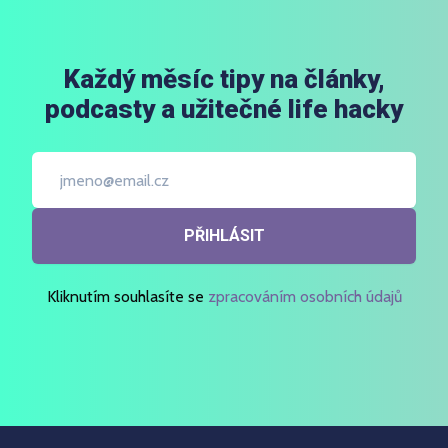
Každý měsíc tipy na články,
podcasty a užitečné life hacky
PŘIHLÁSIT
Kliknutím souhlasíte se
zpracováním osobních údajů