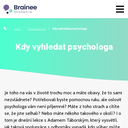
Úvod
Mind akademie
Kdy vyhledat psychologa
Kdy vyhledat psychologa
Je toho na vás v životě trochu moc a máte obavy, že to sami
nezvládnete? Potřebovali byste pomocnou ruku, ale oslovit
psychologa vám není příjemné? Máte z toho strach a cítíte
se, že jste selhali? Nebo máte někoho takového v okolí? I o
tom je dnešní lekce s Adamem Táborským, který vysvětlí,
jak taková spolupráce s odborníky vypadá, kdo vůbec může