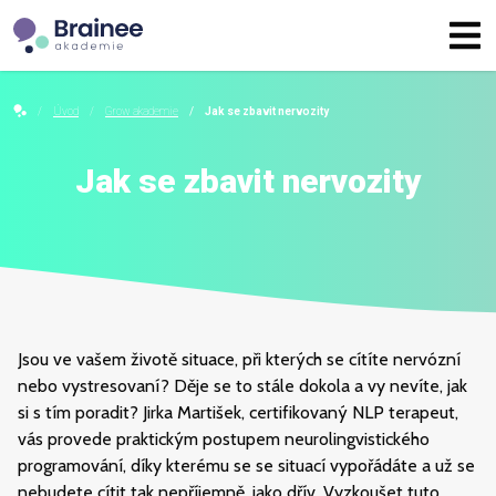
Úvod
Grow akademie
Jak se zbavit nervozity
Jak se zbavit nervozity
Jsou ve vašem životě situace, při kterých se cítíte nervózní
nebo vystresovaní? Děje se to stále dokola a vy nevíte, jak
si s tím poradit? Jirka Martišek, certifikovaný NLP terapeut,
vás provede praktickým postupem neurolingvistického
programování, díky kterému se se situací vypořádáte a už se
nebudete cítit tak nepříjemně, jako dřív. Vyzkoušet tuto