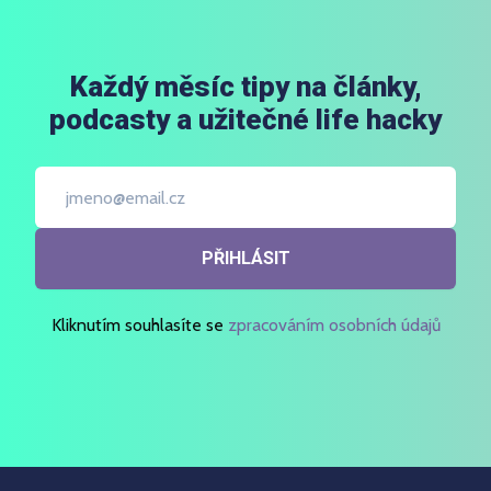
Každý měsíc tipy na články,
podcasty a užitečné life hacky
PŘIHLÁSIT
Kliknutím souhlasíte se
zpracováním osobních údajů