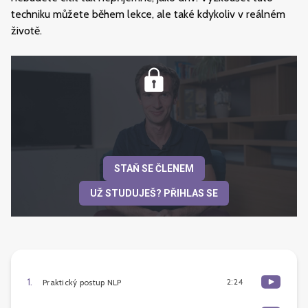
techniku můžete během lekce, ale také kdykoliv v reálném
životě.
STAŇ SE ČLENEM
UŽ STUDUJEŠ? PŘIHLAS SE
1
.
2:24
Praktický postup NLP