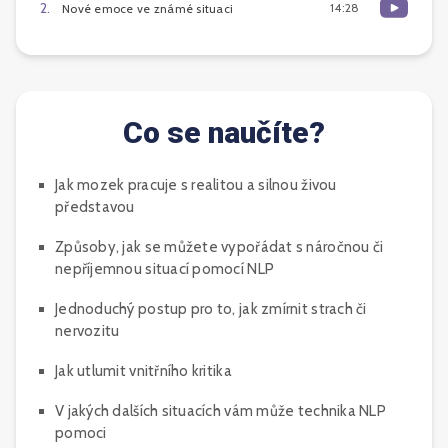
2
.
14:28
Nové emoce ve známé situaci
Co se naučíte?
Jak mozek pracuje s realitou a silnou živou
představou
Způsoby, jak se můžete vypořádat s náročnou či
nepříjemnou situací pomocí NLP
Jednoduchý postup pro to, jak zmírnit strach či
nervozitu
Jak utlumit vnitřního kritika
V jakých dalších situacích vám může technika NLP
pomoci