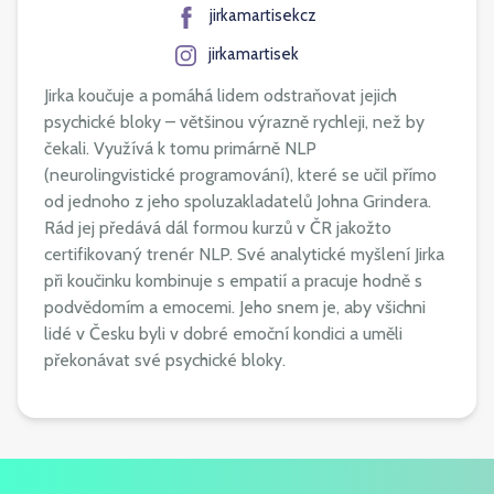
jirkamartisekcz
jirkamartisek
Jirka koučuje a pomáhá lidem odstraňovat jejich
psychické bloky – většinou výrazně rychleji, než by
čekali. Využívá k tomu primárně NLP
(neurolingvistické programování), které se učil přímo
od jednoho z jeho spoluzakladatelů Johna Grindera.
Rád jej předává dál formou kurzů v ČR jakožto
certifikovaný trenér NLP. Své analytické myšlení Jirka
při koučinku kombinuje s empatií a pracuje hodně s
podvědomím a emocemi. Jeho snem je, aby všichni
lidé v Česku byli v dobré emoční kondici a uměli
překonávat své psychické bloky.