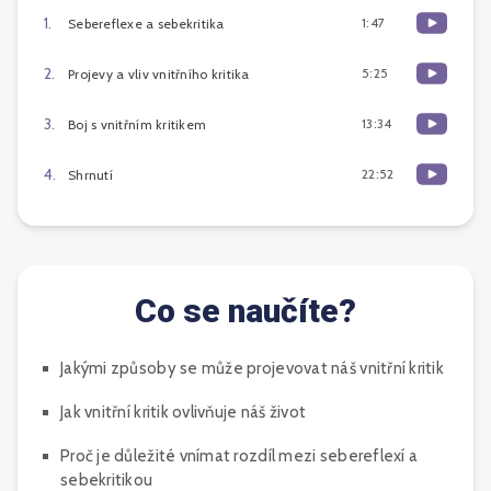
1
.
1:47
Sebereflexe a sebekritika
2
.
5:25
Projevy a vliv vnitřního kritika
3
.
13:34
Boj s vnitřním kritikem
4
.
22:52
Shrnutí
Co se naučíte?
Jakými způsoby se může projevovat náš vnitřní kritik
Jak vnitřní kritik ovlivňuje náš život
Proč je důležité vnímat rozdíl mezi sebereflexí a
sebekritikou