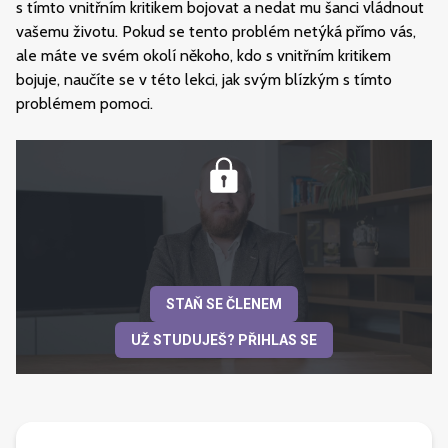
s tímto vnitřním kritikem bojovat a nedat mu šanci vládnout
vašemu životu. Pokud se tento problém netýká přímo vás,
ale máte ve svém okolí někoho, kdo s vnitřním kritikem
bojuje, naučíte se v této lekci, jak svým blízkým s tímto
problémem pomoci.
STAŇ SE ČLENEM
UŽ STUDUJEŠ? PŘIHLAS SE