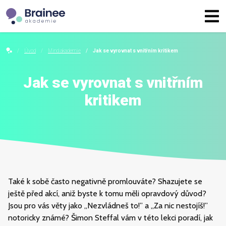
Úvod
Mind akademie
Jak se vyrovnat s vnitřním kritikem
Jak se vyrovnat s vnitřním
kritikem
Také k sobě často negativně promlouváte? Shazujete se
ještě před akcí, aniž byste k tomu měli opravdový důvod?
Jsou pro vás věty jako „Nezvládneš to!” a „Za nic nestojíš!”
notoricky známé? Šimon Steffal vám v této lekci poradí, jak