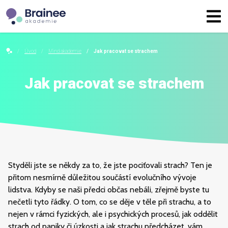
Úvod
Mind akademie
Jak pracovat se strachem
Jak pracovat se strachem
Styděli jste se někdy za to, že jste pociťovali strach? Ten je
přitom nesmírně důležitou součástí evolučního vývoje
lidstva. Kdyby se naši předci občas nebáli, zřejmě byste tu
nečetli tyto řádky. O tom, co se děje v těle při strachu, a to
nejen v rámci fyzických, ale i psychických procesů, jak oddělit
strach od paniky či úzkosti a jak strachu předcházet, vám