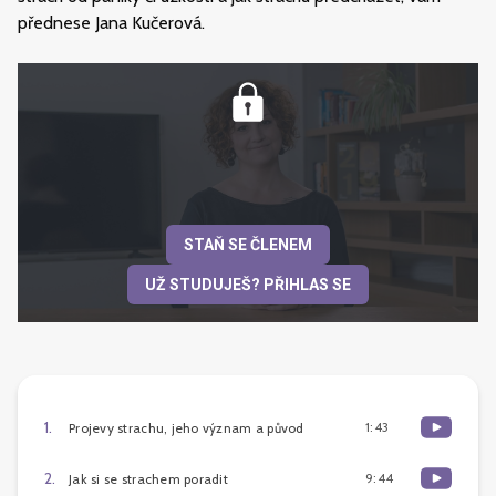
přednese Jana Kučerová.
STAŇ SE ČLENEM
UŽ STUDUJEŠ? PŘIHLAS SE
1
.
1:43
Projevy strachu, jeho význam a původ
2
.
9:44
Jak si se strachem poradit