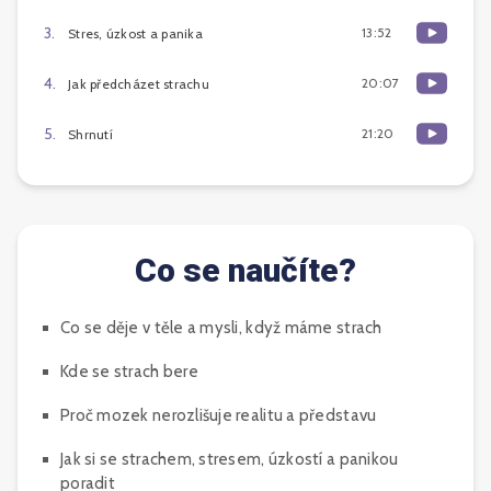
3
.
13:52
Stres, úzkost a panika
4
.
20:07
Jak předcházet strachu
5
.
21:20
Shrnutí
Co se naučíte?
Co se děje v těle a mysli, když máme strach
Kde se strach bere
Proč mozek nerozlišuje realitu a představu
Jak si se strachem, stresem, úzkostí a panikou
poradit