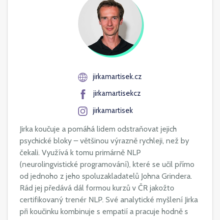
jirkamartisek.cz
jirkamartisekcz
jirkamartisek
Jirka koučuje a pomáhá lidem odstraňovat jejich
psychické bloky – většinou výrazně rychleji, než by
čekali. Využívá k tomu primárně NLP
(neurolingvistické programování), které se učil přímo
od jednoho z jeho spoluzakladatelů Johna Grindera.
Rád jej předává dál formou kurzů v ČR jakožto
certifikovaný trenér NLP. Své analytické myšlení Jirka
při koučinku kombinuje s empatií a pracuje hodně s