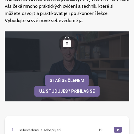
vás čeká mnoho praktických cvičení a technik, které si
můžete osvojit a praktikovat je i po skončení lekce.
Vybudujte si své nové sebevědomé já.
STAŇ SE ČLENEM
UŽ STUDUJEŠ? PŘIHLAS SE
1
.
1:11
Sebevědomí a sebepřijetí