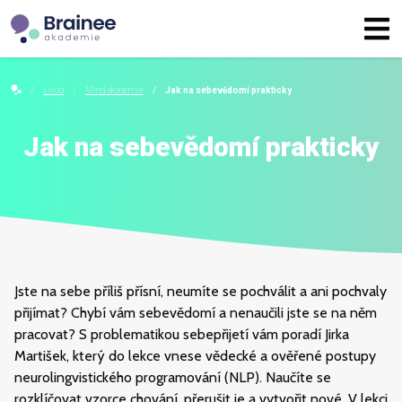
Úvod
Mind akademie
Jak na sebevědomí prakticky
Jak na sebevědomí prakticky
Jste na sebe příliš přísní, neumíte se pochválit a ani pochvaly
přijímat? Chybí vám sebevědomí a nenaučili jste se na něm
pracovat? S problematikou sebepřijetí vám poradí Jirka
Martišek, který do lekce vnese vědecké a ověřené postupy
neurolingvistického programování (NLP). Naučíte se
rozklíčovat vzorce chování, přerušit je a vytvořit nové. V lekci