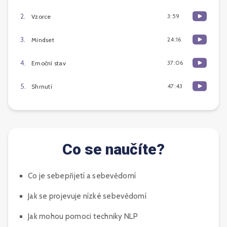
2
.
3:59
Vzorce
3
.
24:16
Mindset
4
.
37:06
Emoční stav
5
.
47:43
Shrnutí
Co se naučíte?
Co je sebepřijetí a sebevědomí
Jak se projevuje nízké sebevědomí
Jak mohou pomoci techniky NLP